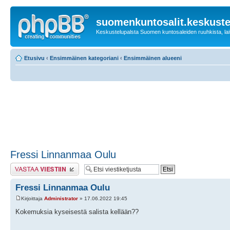
suomenkuntosalit.keskuste
Keskustelupalsta Suomen kuntosaleiden ruuhkista, laitt
Etusivu
‹
Ensimmäinen kategoriani
‹
Ensimmäinen alueeni
Fressi Linnanmaa Oulu
Lähetä vastaus
Fressi Linnanmaa Oulu
Kirjoittaja
Administrator
» 17.06.2022 19:45
Kokemuksia kyseisestä salista kellään??