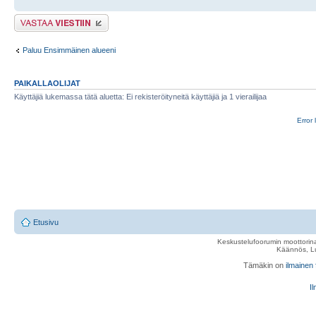
Lähetä vastaus
Paluu Ensimmäinen alueeni
PAIKALLAOLIJAT
Käyttäjiä lukemassa tätä aluetta: Ei rekisteröityneitä käyttäjiä ja 1 vierailijaa
Error 
Etusivu
Keskustelufoorumin moottorina
Käännös, Lu
Tämäkin on
ilmainen
Il