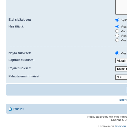
Etsi sisäalueet:
Kyll
Hae täältä:
Viest
Vain 
Viest
Viest
Näytä tulokset:
Viest
Lajittele tulokset:
Rajaa tulokset:
Palauta ensimmäiset:
Error 
Etusivu
Keskustelufoorumin moottorina
Käännös, Lu
Tämäkin on
ilmainen