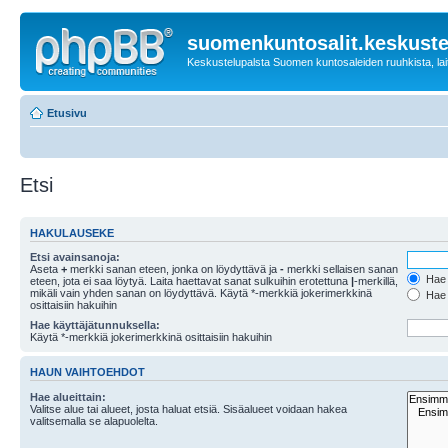
suomenkuntosalit.keskuste
Keskustelupalsta Suomen kuntosaleiden ruuhkista, laitt
Etusivu
Etsi
HAKULAUSEKE
Etsi avainsanoja:
Aseta
+
merkki sanan eteen, jonka on löydyttävä ja
-
merkki sellaisen sanan
Hae k
eteen, jota ei saa löytyä. Laita haettavat sanat sulkuihin erotettuna
|
-merkillä,
mikäli vain yhden sanan on löydyttävä. Käytä *-merkkiä jokerimerkkinä
Hae k
osittaisiin hakuihin
Hae käyttäjätunnuksella:
Käytä *-merkkiä jokerimerkkinä osittaisiin hakuihin
HAUN VAIHTOEHDOT
Hae alueittain:
Valitse alue tai alueet, josta haluat etsiä. Sisäalueet voidaan hakea
valitsemalla se alapuolelta.