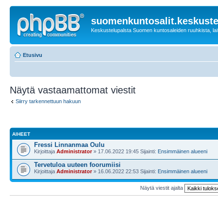
suomenkuntosalit.keskuste
Keskustelupalsta Suomen kuntosaleiden ruuhkista, laitt
Etusivu
Näytä vastaamattomat viestit
Siirry tarkennettuun hakuun
AIHEET
Fressi Linnanmaa Oulu
Kirjoittaja
Administrator
» 17.06.2022 19:45 Sijainti:
Ensimmäinen alueeni
Tervetuloa uuteen foorumiisi
Kirjoittaja
Administrator
» 16.06.2022 22:53 Sijainti:
Ensimmäinen alueeni
Näytä viestit ajalta