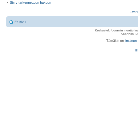
Siirry tarkennettuun hakuun
Error 
Etusivu
Keskustelufoorumin moottorina
Käännös, Lu
Tämäkin on
ilmainen
Il