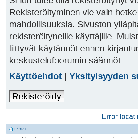
Sinun tulee olla rekisteröitynyt v
Rekisteröityminen vie vain hetken
mahdollisuuksia. Sivuston ylläpit
rekisteröityneille käyttäjille. Mu
liittyvät käytännöt ennen kirjau
keskustelufoorumin säännöt.
Käyttöehdot
|
Yksityisyyden s
Rekisteröidy
Error locati
Etusivu