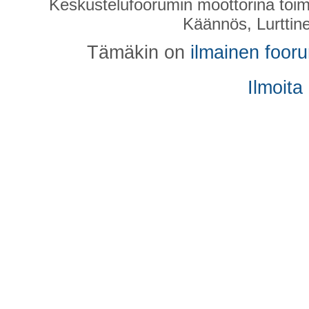
Keskustelufoorumin moottorina toim
Käännös, Lurttin
Tämäkin on
ilmainen foor
Ilmoita